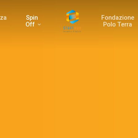
rza
Spin
Fondazione
Off
Polo Terra